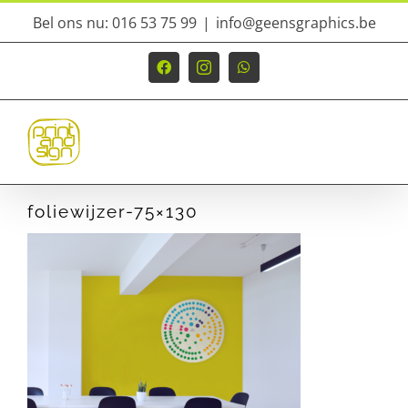
Ga
Bel ons nu: 016 53 75 99
|
info@geensgraphics.be
naar
inhoud
Facebook
Instagram
WhatsApp
foliewijzer-75×130