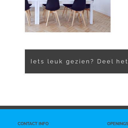
Iets leuk gezien? Deel he
CONTACT INFO
OPENING