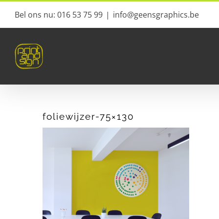
Ga
Bel ons nu: 016 53 75 99
|
info@geensgraphics.be
naar
inhoud
foliewijzer-75×130