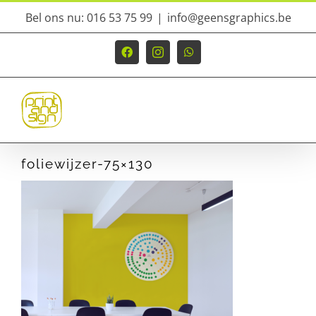
Ga
Bel ons nu: 016 53 75 99
|
info@geensgraphics.be
naar
inhoud
Facebook
Instagram
WhatsApp
foliewijzer-75×130