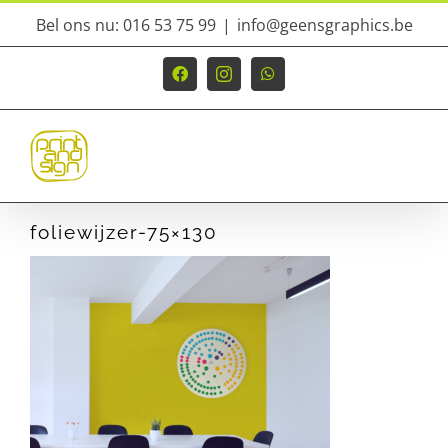
Ga
Bel ons nu: 016 53 75 99
|
info@geensgraphics.be
naar
inhoud
Facebook
Instagram
WhatsApp
foliewijzer-75×130