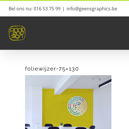
Ga
Bel ons nu: 016 53 75 99
|
info@geensgraphics.be
naar
inhoud
foliewijzer-75×130