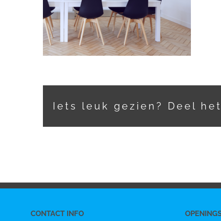
Iets leuk gezien? Deel he
CONTACT INFO
OPENING