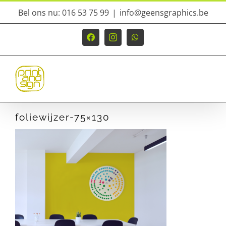
Ga
Bel ons nu: 016 53 75 99
|
info@geensgraphics.be
naar
inhoud
Facebook
Instagram
WhatsApp
foliewijzer-75×130