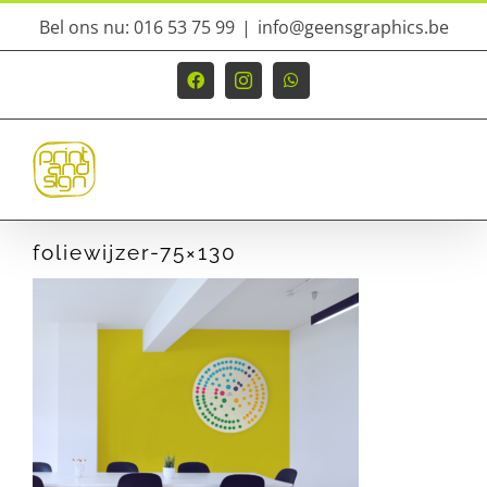
Ga
Bel ons nu: 016 53 75 99
|
info@geensgraphics.be
naar
inhoud
Facebook
Instagram
WhatsApp
foliewijzer-75×130